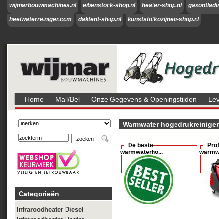
wijmarbouwmachines.nl
eibenstock-shop.nl
heater-shop.nl
gasontladi
heetwaterreiniger.com
daktent-shop.nl
kunststofkozijnen-shop.nl
Home
Mail/bel
Onze Gegevens & Openingstijden
Lev
Warmwater hogedrukreiniger
De beste
Pro
warmwaterho...
warmwa
Categorieën
Infraroodheater Diesel