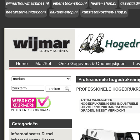
wijmarbouwmachines.nl
eibenstock-shop.nl
heater-shop.nl
gasontladi
heetwaterreiniger.com
daktent-shop.nl
kunststofkozijnen-shop.nl
Home
Mail/bel
Onze Gegevens & Openingstijden
Lev
Professionele hogedrukreini
PROFESSIONELE HOGEDRUKREI
ASTRA WARMWATER
HOGEDRUKREINIGERS INDUSTRIELE
UITVOERING 200 BAR 15L/MIN 90
GRADEN. MEEST VERKOCHT
Categorieën
Infraroodheater Diesel