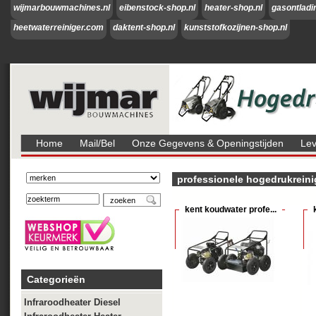
wijmarbouwmachines.nl
eibenstock-shop.nl
heater-shop.nl
gasontladi
heetwaterreiniger.com
daktent-shop.nl
kunststofkozijnen-shop.nl
Home
Mail/bel
Onze Gegevens & Openingstijden
Lev
professionele hogedrukreini
kent koudwater profe...
Categorieën
Infraroodheater Diesel