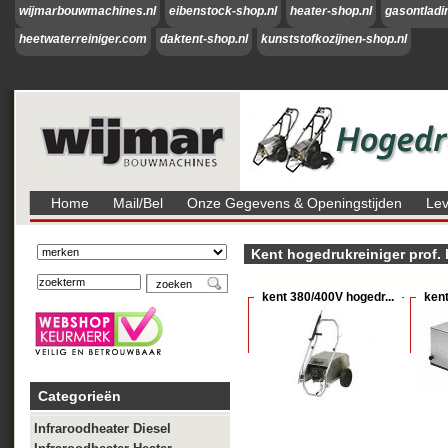
wijmarbouwmachines.nl
eibenstock-shop.nl
heater-shop.nl
gasontladi
heetwaterreiniger.com
daktent-shop.nl
kunststofkozijnen-shop.nl
Home
Mail/bel
Onze Gegevens & Openingstijden
Lev
Kent hogedrukreiniger prof.
kent 380/400V hogedr...
kent
Categorieën
Infraroodheater Diesel