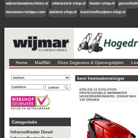
wijmarbouwmachines.nl
eibenstock-shop.nl
heater-shop.nl
gasontladi
heetwaterreiniger.com
daktent-shop.nl
kunststofkozijnen-shop.nl
Home
Mail/bel
Onze Gegevens & Openingstijden
Lev
kent heetwaterreiniger
KON 200.15 EVOLUTION
PROFESSIONELE WARMWATER
HOGEDRUKREINIGERS. 200BAR MAX
140 GRADEN
Categorieën
Infraroodheater Diesel