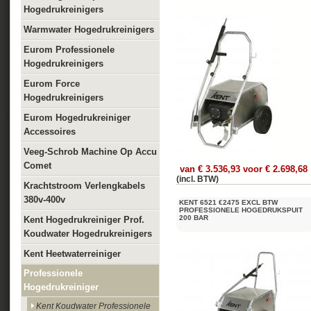
Hogedrukreinigers
Warmwater Hogedrukreinigers
Eurom Professionele
Hogedrukreinigers
Eurom Force
Hogedrukreinigers
Eurom Hogedrukreiniger
Accessoires
Veeg-Schrob Machine Op Accu
Comet
van € 3.536,93 voor € 2.698,68
(incl. BTW)
Krachtstroom Verlengkabels
380v-400v
KENT 6521 €2475 EXCL BTW
PROFESSIONELE HOGEDRUKSPUIT
200 BAR
Kent Hogedrukreiniger Prof.
Koudwater Hogedrukreinigers
Kent Heetwaterreiniger
Professionele
Hogedrukreiniger
Kent Koudwater Professionele