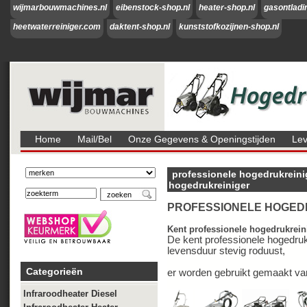
wijmarbouwmachines.nl
eibenstock-shop.nl
heater-shop.nl
gasontladi
heetwaterreiniger.com
daktent-shop.nl
kunststofkozijnen-shop.nl
Home
Mail/bel
Onze Gegevens & Openingstijden
Lev
professionele hogedrukreini
hogedrukreiniger
PROFESSIONELE HOGEDR
Kent professionele hogedrukrein
De kent professionele hogedruk
levensduur stevig roduust,
Categorieën
er worden gebruikt gemaakt va
Infraroodheater Diesel