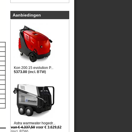
Aanbiedingen
Kon 200.15 evolution P...
5373.00
(incl. BTW)
Astra warmwater hogedr...
van € 4.337,50
voor € 3.629,62
(incl. BTW)