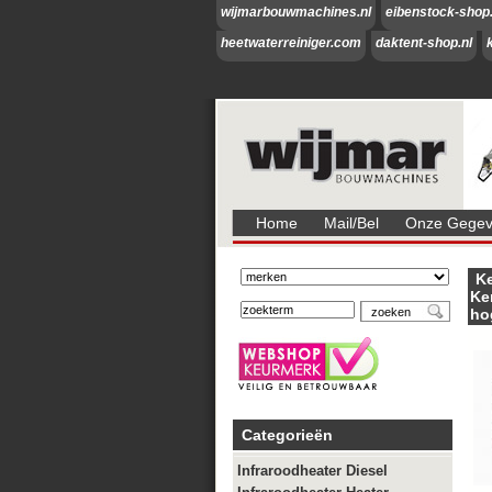
wijmarbouwmachines.nl
eibenstock-shop.
heetwaterreiniger.com
daktent-shop.nl
Home
Mail/bel
Onze Gegeve
Ke
Ke
ho
Categorieën
Infraroodheater Diesel