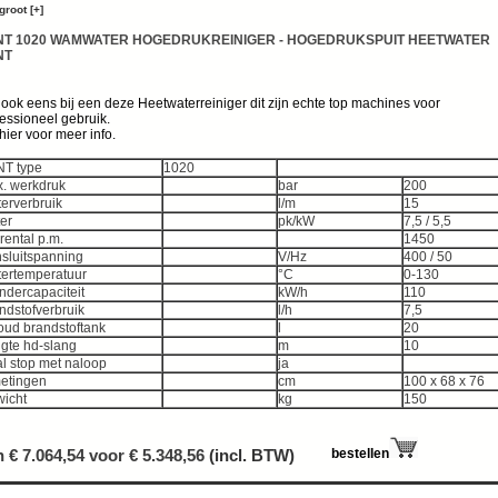
groot [+]
NT 1020 WAMWATER HOGEDRUKREINIGER - HOGEDRUKSPUIT HEETWATER
NT
 ook eens bij een deze Heetwaterreiniger dit zijn echte top machines voor
essioneel gebruik.
 hier voor meer info.
T type
1020
. werkdruk
bar
200
erverbruik
l/m
15
er
pk/kW
7,5 / 5,5
rental p.m.
1450
sluitspanning
V/Hz
400 / 50
ertemperatuur
°C
0-130
ndercapaciteit
kW/h
110
ndstofverbruik
l/h
7,5
oud brandstoftank
l
20
gte hd-slang
m
10
al stop met naloop
ja
etingen
cm
100 x 68 x 76
icht
kg
150
 € 7.064,54 voor €
5.348,56
(incl. BTW)
bestellen