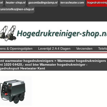
nl
heater-shop.nl
gasontladingslamp.nl
terrasheater.com
hogedrukreini
kunststofkozijnen-shop.nl
ns & Openingstijden
Levertijd 2 A 4 Dagen
Verzenden
Tele
nt warmwater hogedrukreinigers
»
Warmwater hogedrukreinigers
nt 1020 €4420,- excl btw Wamwater hogedrukreiniger -
gedrukspuit Heetwater Kent