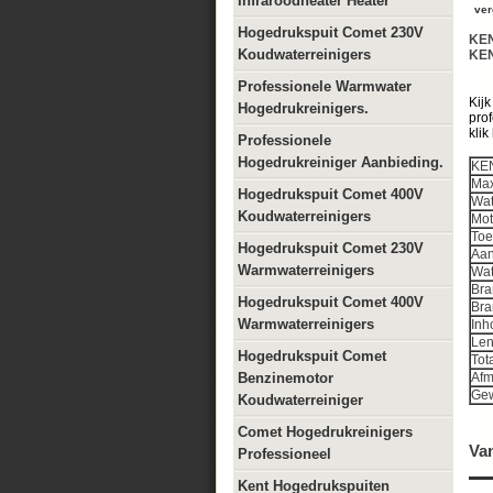
Infraroodheater Heater
ver
Hogedrukspuit Comet 230V
KE
Koudwaterreinigers
KE
Professionele Warmwater
Kijk
Hogedrukreinigers.
prof
klik
Professionele
Hogedrukreiniger Aanbieding.
KEN
Max
Hogedrukspuit Comet 400V
Wat
Koudwaterreinigers
Mot
Toe
Hogedrukspuit Comet 230V
Aan
Warmwaterreinigers
Wat
Bra
Hogedrukspuit Comet 400V
Bra
Warmwaterreinigers
Inh
Len
Hogedrukspuit Comet
Tot
Benzinemotor
Afm
Gew
Koudwaterreiniger
Comet Hogedrukreinigers
Van
Professioneel
Kent Hogedrukspuiten