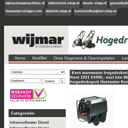
wijmarbouwmachines.nl
eibenstock-shop.nl
heater-shop.nl
gasontladi
heetwaterreiniger.com
daktent-shop.nl
kunststofkozijnen-shop.nl
Home
Mail/bel
Onze Gegevens & Openingstijden
Lev
Kent warmwater hogedrukrei
Kent 1021 €4400,- excl btw W
hogedrukspuit Heetwater Ken
Categorieën
Infraroodheater Diesel