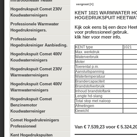
Infraroodheater Heater
vergroot [+]
Hogedrukspuit Comet 230V
KENT 1021 WARMWATER H
Koudwaterreinigers
HOGEDRUKSPUIT HEETWA
Professionele Warmwater
Kijk ook eens bij een deze Heet
Hogedrukreinigers.
voor professioneel gebruik.
klik hier voor meer info.
Professionele
Hogedrukreiniger Aanbieding.
KENT type
1021
Max. werkdruk
Hogedrukspuit Comet 400V
Waterverbruik
Koudwaterreinigers
Moter
Toerental p.m.
Hogedrukspuit Comet 230V
Aansluitspanning
Warmwaterreinigers
Watertemperatuur
Brandercapaciteit
Hogedrukspuit Comet 400V
Brandstofverbruik
Warmwaterreinigers
Inhoud brandstoftank
Lengte hd-slang
Hogedrukspuit Comet
Total stop met naloop
Benzinemotor
Afmetingen
Gewicht
Koudwaterreiniger
Comet Hogedrukreinigers
Professioneel
Van € 7.539,23 voor €
5.324,2
Kent Hogedrukspuiten