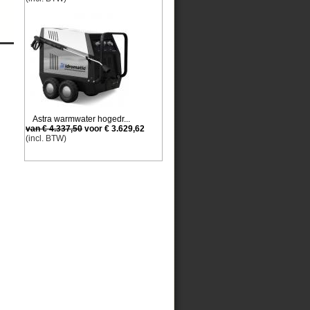
Astra warmwater hogedr...
van € 4.337,50
voor € 3.629,62
(incl. BTW)