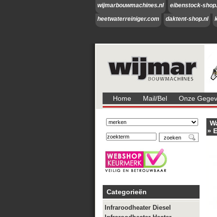
wijmarbouwmachines.nl
eibenstock-shop.
heetwaterreiniger.com
daktent-shop.nl
Home
Mail/bel
Onze Gegeve
W
»
E
Categorieën
Infraroodheater Diesel