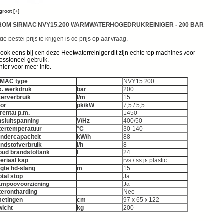
groot [+]
ROM SIRMAC NVY15.200 WARMWATERHOGEDRUKREINIGER - 200 BAR
e bestel prijs te krijgen is de prijs op aanvraag.
 ook eens bij een deze Heetwaterreiniger dit zijn echte top machines voor
essioneel gebruik.
 hier voor meer info.
RMAC type
NVY15.200
. werkdruk
bar
200
erverbruik
l/m
15
or
pk/kW
7,5 / 5,5
rental p.m.
1450
sluitspanning
V/Hz
400/50
ertemperatuur
°C
30-140
ndercapaciteit
kW/h
88
ndstofverbruik
l/h
8
oud brandstoftank
l
24
eriaal kap
rvs / ss ja plastic
gte hd-slang
m
15
total stop
Ja
mpoovoorziening
Ja
erontharding
Nee
etingen
cm
97 x 65 x 122
icht
kg
200