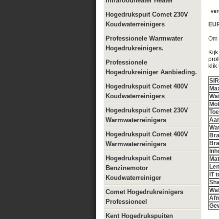
Infraroodheater Heater
ver
Hogedrukspuit Comet 230V
Koudwaterreinigers
EU
Professionele Warmwater
Om d
Hogedrukreinigers.
Kijk
prof
Professionele
klik
Hogedrukreiniger Aanbieding.
SI
Hogedrukspuit Comet 400V
Max
Koudwaterreinigers
Wat
Mot
Hogedrukspuit Comet 230V
Toe
Warmwaterreinigers
Aan
Wat
Hogedrukspuit Comet 400V
Bra
Bra
Warmwaterreinigers
Inh
Hogedrukspuit Comet
Mat
Len
Benzinemotor
IT 
Koudwaterreiniger
Sha
Wat
Comet Hogedrukreinigers
Afm
Professioneel
Gew
Kent Hogedrukspuiten