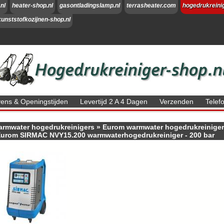
nl
heater-shop.nl
gasontladingslamp.nl
terrasheater.com
hogedrukreini
kunststofkozijnen-shop.nl
ns & Openingstijden
Levertijd 2 A 4 Dagen
Verzenden
Tele
armwater hogedrukreinigers
»
Eurom warmwater hogedrukreinige
urom SIRMAC NVY15.200 warmwaterhogedrukreiniger - 200 bar