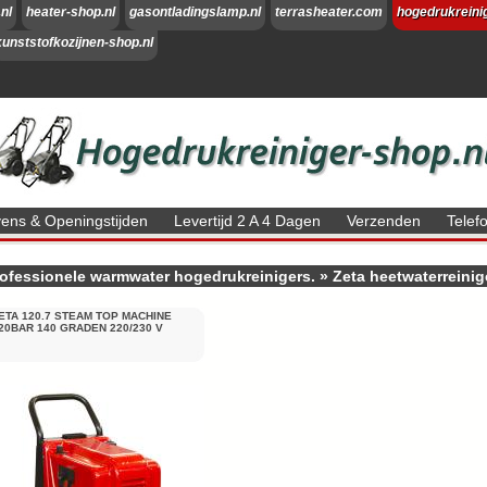
nl
heater-shop.nl
gasontladingslamp.nl
terrasheater.com
hogedrukreini
kunststofkozijnen-shop.nl
ns & Openingstijden
Levertijd 2 A 4 Dagen
Verzenden
Tele
ofessionele warmwater hogedrukreinigers.
»
Zeta heetwaterreinig
ETA 120.7 STEAM TOP MACHINE
20BAR 140 GRADEN 220/230 V