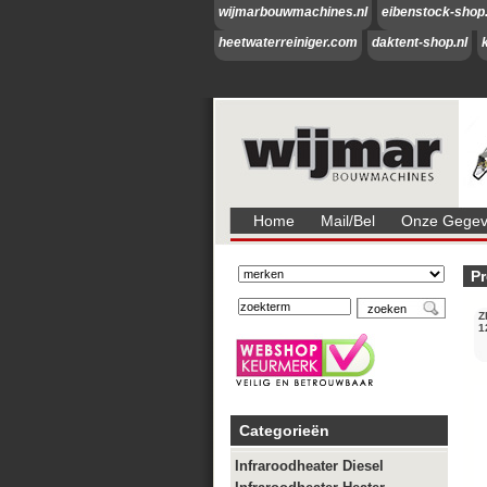
wijmarbouwmachines.nl
eibenstock-shop.
heetwaterreiniger.com
daktent-shop.nl
Home
Mail/bel
Onze Gegeve
Pr
Z
1
Categorieën
Infraroodheater Diesel