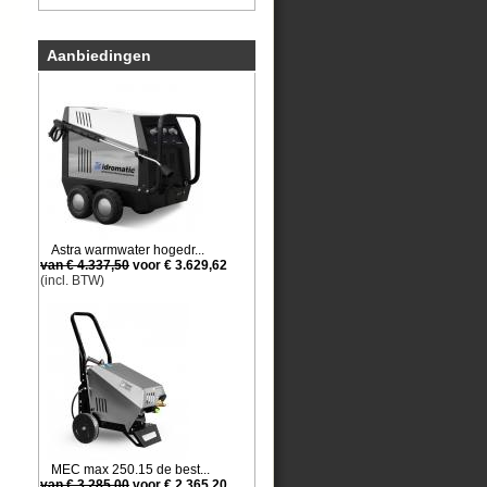
Aanbiedingen
Astra warmwater hogedr...
van € 4.337,50
voor € 3.629,62
(incl. BTW)
MEC max 250.15 de best...
van € 3.285,00
voor € 2.365,20